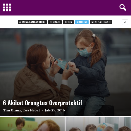
A. MENANAMKAN NILAI
BERBAGI
JUJUR
MANDIRI
MENEPATI JANJI
6 Akibat Orangtua Overprotektif
-
Tim Orang Tua Hebat
July 25, 2016