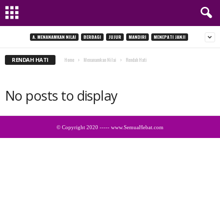
A. MENANAMKAN NILAI
BERBAGI
JUJUR
MANDIRI
MENEPATI JANJI
RENDAH HATI
Home
Menanamkan Nilai
Rendah Hati
No posts to display
© Copyright 2020 ----- www.SemuaHebat.com