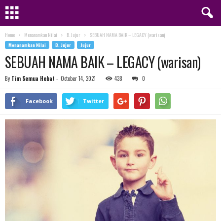
Home
Menanamkan Nilai
B. Jujur
SEBUAH NAMA BAIK – LEGACY (warisan)
Menanamkan Nilai
B. Jujur
Jujur
SEBUAH NAMA BAIK – LEGACY (warisan)
By
Tim Semua Hebat
-
October 14, 2021
438
0
Facebook
Twitter