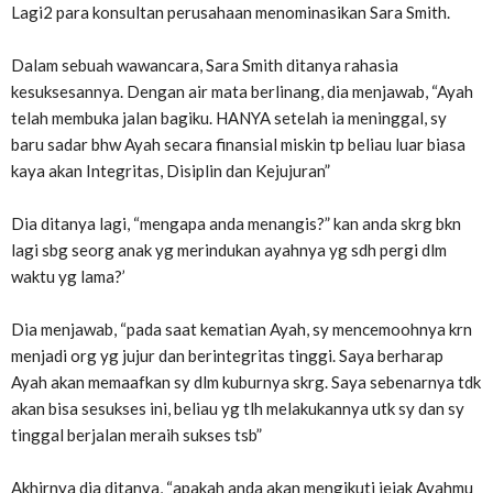
Lagi2 para konsultan perusahaan menominasikan Sara Smith.
Dalam sebuah wawancara, Sara Smith ditanya rahasia
kesuksesannya. Dengan air mata berlinang, dia menjawab, “Ayah
telah membuka jalan bagiku. HANYA setelah ia meninggal, sy
baru sadar bhw Ayah secara finansial miskin tp beliau luar biasa
kaya akan Integritas, Disiplin dan Kejujuran”
Dia ditanya lagi, “mengapa anda menangis?” kan anda skrg bkn
lagi sbg seorg anak yg merindukan ayahnya yg sdh pergi dlm
waktu yg lama?’
Dia menjawab, “pada saat kematian Ayah, sy mencemoohnya krn
menjadi org yg jujur dan ber​​integritas tinggi. Saya berharap
Ayah akan memaafkan sy dlm kuburnya skrg. Saya sebenarnya tdk
akan bisa sesukses ini, beliau yg tlh melakukannya utk sy dan sy
tinggal berjalan meraih sukses tsb”
Akhirnya dia ditanya, “apakah anda akan mengikuti jejak Ayahmu