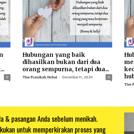
n
Hubungan yang baik
Hu
dihasilkan bukan dari dua
me
..
orang sempurna, tetapi dua...
ked
hub
-
0
Tim Pranikah Hebat
December 11, 2020
0
Tim P
nda & pasangan Anda sebelum menikah.
akukan untuk memperkirakan proses yang